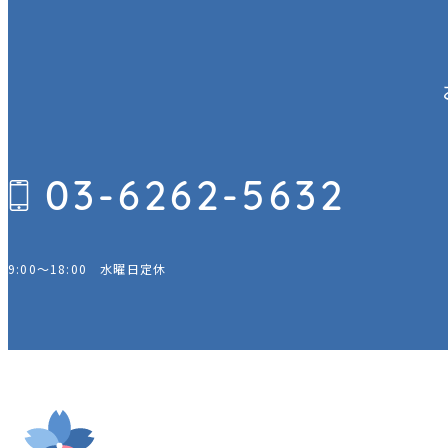
か
ら
の
03-6262-5632
ご
相
談
9:00～18:00
水曜日定休
は
こ
ち
ら
か
ら