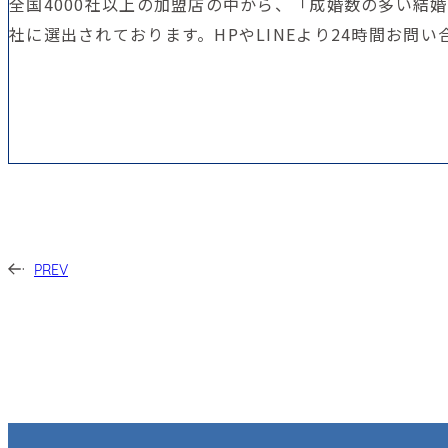
全国4000社以上の加盟店の中から、「成婚数の多い結婚
社に選出されております。HPやLINEより24時間お
PREV