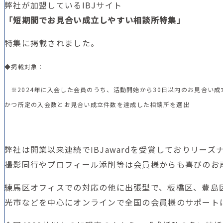
弊社が加盟しているIBJサイト
「短期間でお見合い成立しやすい相談所特集」
特集に掲載されました。
◆掲載対象：
※2024年に入会した会員のうち、活動開始から30日以内のお見合い成
かつ所定の入会数とお見合い成立件数を達成した相談所を選出
弊社は開業以来連続でIBJawardを受賞しておりリ
撮影同行やプロフィール添削等は会員様からも喜びのお
練馬区オフィスでの対応の他に出張型で、板橋区、豊島
光市などを中心にオンラインで全国の会員様のサポート