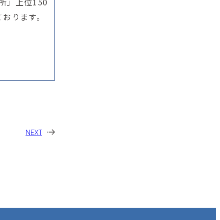
所」上位150
ております。
NEXT